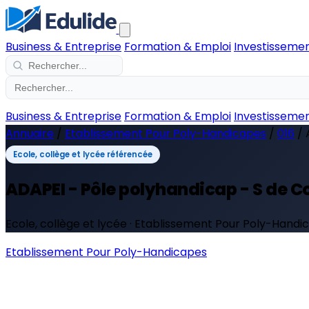
Business & Entreprise
Formation & Emploi
Investissemen
Business & Entreprise
Formation & Emploi
Investissemen
Annuaire
/
Etablissement Pour Poly-Handicapes
/
016
/
Ecole, collège et lycée référencée
ADAPEI - Pôle polyhandicap - S de C
Ecole, collège et lycée · Etablissement Pour Poly-Handi
Etablissement Pour Poly-Handicapes