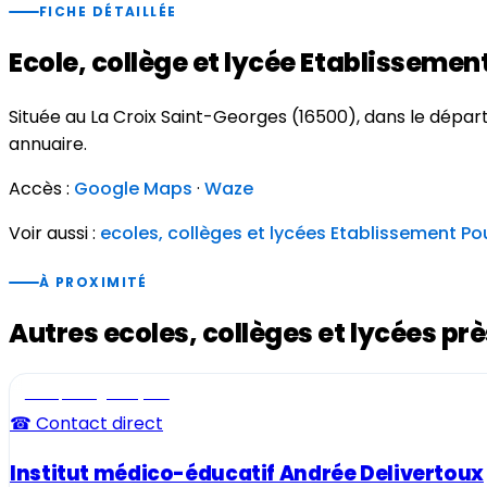
FICHE DÉTAILLÉE
Ecole, collège et lycée Etablisseme
Située au La Croix Saint-Georges (16500), dans le dép
annuaire.
Accès :
Google Maps
·
Waze
Voir aussi :
ecoles, collèges et lycées Etablissement P
À PROXIMITÉ
Autres ecoles, collèges et lycées pr
Ecole, collège et lycée
☎ Contact direct
Institut médico-éducatif Andrée Delivertoux