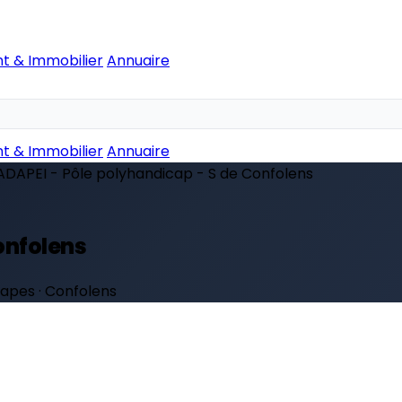
t & Immobilier
Annuaire
t & Immobilier
Annuaire
ADAPEI - Pôle polyhandicap - S de Confolens
onfolens
capes · Confolens