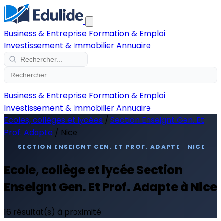
Business & Entreprise
Formation & Emploi
Investissement & Immobilier
Annuaire
Business & Entreprise
Formation & Emploi
Investissement & Immobilier
Annuaire
Ecoles, collèges et lycées
/
Section Enseignt Gen. Et
Prof. Adapte
/
Nice
SECTION ENSEIGNT GEN. ET PROF. ADAPTE · NICE
Ecole, collège et lycée Section
Enseignt Gen. Et Prof. Adapte à Nice
16 résultat(s) à proximité