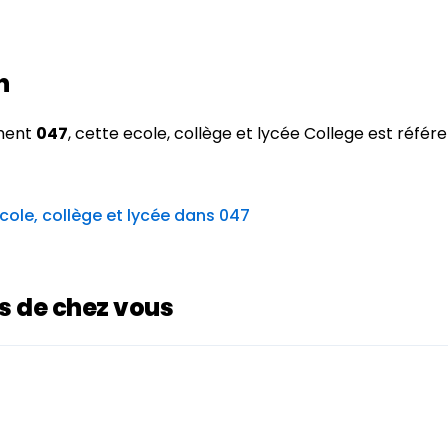
n
ement
047
, cette ecole, collège et lycée College est réfé
cole, collège et lycée dans 047
ès de chez vous