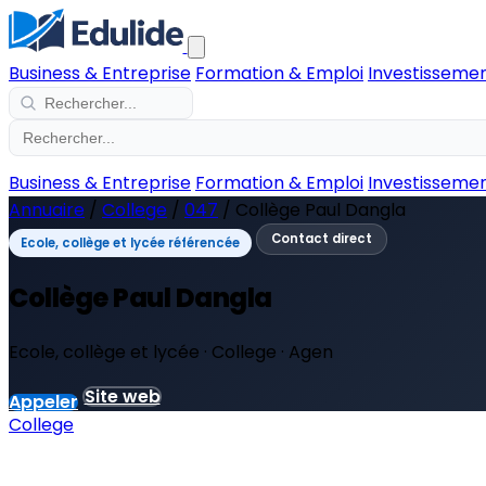
Business & Entreprise
Formation & Emploi
Investissemen
Business & Entreprise
Formation & Emploi
Investissemen
Annuaire
/
College
/
047
/
Collège Paul Dangla
Contact direct
Ecole, collège et lycée référencée
Collège Paul Dangla
Ecole, collège et lycée · College · Agen
Site web
Appeler
College