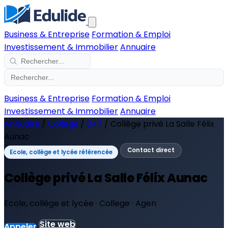
Business & Entreprise
Formation & Emploi
Investissement & Immobilier
Annuaire
Business & Entreprise
Formation & Emploi
Investissement & Immobilier
Annuaire
Annuaire
/
College
/
047
/
Collège privé La Salle Félix
Aunac
Contact direct
Ecole, collège et lycée référencée
Collège privé La Salle Félix Aunac
Ecole, collège et lycée · College · Agen
Site web
Appeler