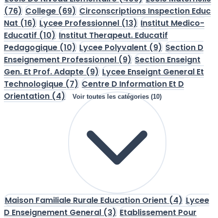
(76)
College
(69)
Circonscriptions Inspection Educ
Nat
(16)
Lycee Professionnel
(13)
Institut Medico-
Educatif
(10)
Institut Therapeut. Educatif
Pedagogique
(10)
Lycee Polyvalent
(9)
Section D
Enseignement Professionnel
(9)
Section Enseignt
Gen. Et Prof. Adapte
(9)
Lycee Enseignt General Et
Technologique
(7)
Centre D Information Et D
Orientation
(4)
Voir toutes les catégories (10)
Maison Familiale Rurale Education Orient
(4)
Lycee
D Enseignement General
(3)
Etablissement Pour