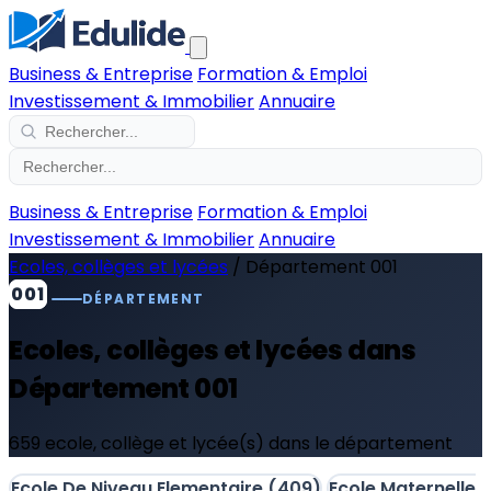
Business & Entreprise
Formation & Emploi
Investissement & Immobilier
Annuaire
Business & Entreprise
Formation & Emploi
Investissement & Immobilier
Annuaire
Ecoles, collèges et lycées
/
Département 001
001
DÉPARTEMENT
Ecoles, collèges et lycées dans
Département 001
659 ecole, collège et lycée(s) dans le département
Ecole De Niveau Elementaire
(409)
Ecole Maternelle