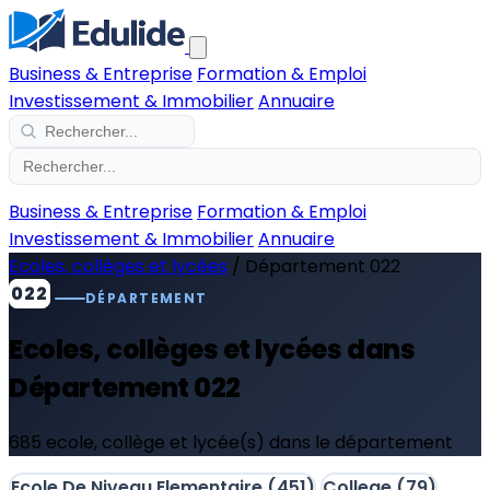
Business & Entreprise
Formation & Emploi
Investissement & Immobilier
Annuaire
Business & Entreprise
Formation & Emploi
Investissement & Immobilier
Annuaire
Ecoles, collèges et lycées
/
Département 022
022
DÉPARTEMENT
Ecoles, collèges et lycées dans
Département 022
685 ecole, collège et lycée(s) dans le département
Ecole De Niveau Elementaire
(451)
College
(79)