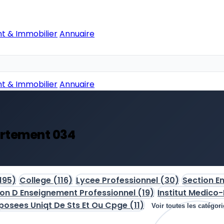
t & Immobilier
Annuaire
t & Immobilier
Annuaire
artement 034
195)
College
(116)
Lycee Professionnel
(30)
Section En
ion D Enseignement Professionnel
(19)
Institut Medico
osees Uniqt De Sts Et Ou Cpge
(11)
Voir toutes les catégori