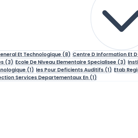
General Et Technologique
(8)
Centre D Information Et D
es
(3)
Ecole De Niveau Elementaire Specialisee
(3)
Ins
hnologique
(1)
Ies Pour Deficients Auditifs
(1)
Etab Reg
ection Services Departementaux En
(1)