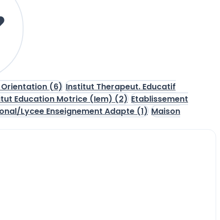
 Orientation
(6)
Institut Therapeut. Educatif
titut Education Motrice (Iem)
(2)
Etablissement
ional/Lycee Enseignement Adapte
(1)
Maison