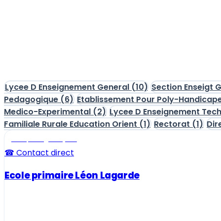
Lycee D Enseignement General
(10)
Section Enseigt 
Pedagogique
(6)
Etablissement Pour Poly-Handicap
Medico-Experimental
(2)
Lycee D Enseignement Tec
Familiale Rurale Education Orient
(1)
Rectorat
(1)
Dir
Ecole, collège et lycée
☎ Contact direct
Ecole primaire Léon Lagarde