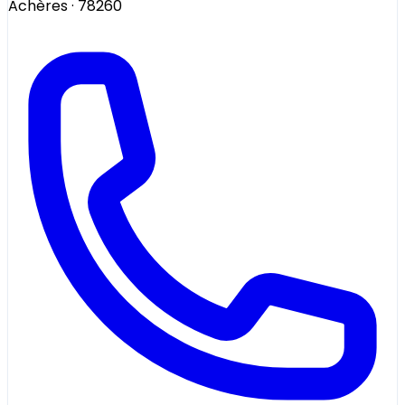
Achères
· 78260