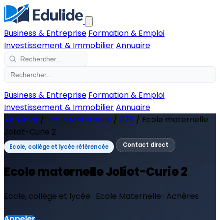
Business & Entreprise
Formation & Emploi
Investissement & Immobilier
Annuaire
Business & Entreprise
Formation & Emploi
Investissement & Immobilier
Annuaire
Annuaire
/
Ecole Maternelle
/
078
/
Ecole maternelle
Joliot-Curie 2
Contact direct
Ecole, collège et lycée référencée
Ecole maternelle Joliot-Curie 2
Ecole, collège et lycée · Ecole Maternelle · Achères
Appeler