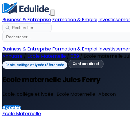
Business & Entreprise
Formation & Emploi
Investissemen
Business & Entreprise
Formation & Emploi
Investissemen
Annuaire
/
Ecole Maternelle
/
059
/
Ecole maternelle Ju
Contact direct
Ecole, collège et lycée référencée
Ecole maternelle Jules Ferry
Ecole, collège et lycée · Ecole Maternelle · Abscon
Appeler
Ecole Maternelle