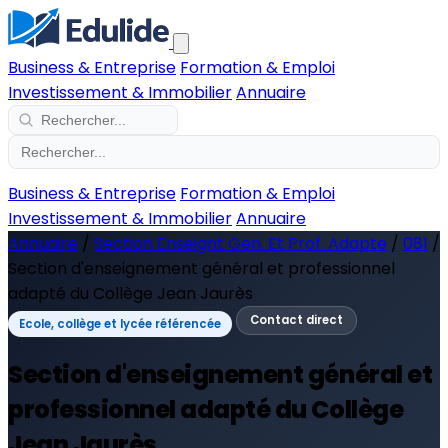
Business & Entreprise
Formation & Emploi
Investissement & Immobilier
Annuaire
Business & Entreprise
Formation & Emploi
Investissement & Immobilier
Annuaire
Annuaire
/
Section Enseignt Gen. Et Prof. Adapte
/
081
/
Section d'enseignement général et professionnel
adapté du Collège Jean Jaurès
Contact direct
Ecole, collège et lycée référencée
Section d'enseignement général et
professionnel adapté du Collège
Jean Jaurès