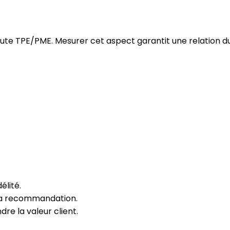
 toute TPE/PME. Mesurer cet aspect garantit une relation d
élité.
 la recommandation.
e la valeur client.