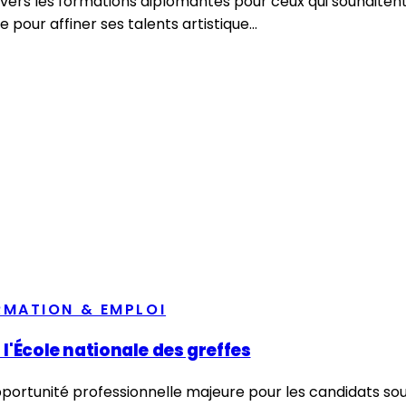
ers les formations diplômantes pour ceux qui souhaitent s
 pour affiner ses talents artistique...
RMATION & EMPLOI
 l'École nationale des greffes
pportunité professionnelle majeure pour les candidats sou