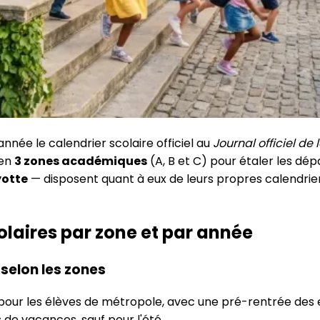
nnée le calendrier scolaire officiel au
Journal officiel de
 en
3 zones académiques
(A, B et C) pour étaler les d
yotte
— disposent quant à eux de leurs propres calendrier
olaires par zone et par année
selon les zones
pour les élèves de métropole, avec une pré-rentrée des e
de vacances, sauf pour l'été.