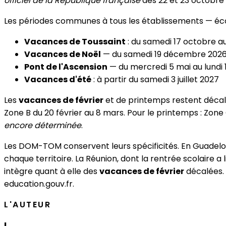
officiel de la République française
des 22 et 23 octobre
Les périodes communes à tous les établissements — école
Vacances de Toussaint
: du samedi 17 octobre a
Vacances de Noël
— du samedi 19 décembre 2026 a
Pont de l'Ascension
— du mercredi 5 mai au lundi 
Vacances d'été
: à partir du samedi 3 juillet 2027
Les
vacances de février
et de printemps restent décalée
Zone B du 20 février au 8 mars. Pour le printemps : Zone C
encore déterminée
.
Les DOM-TOM conservent leurs spécificités. En Guadelou
chaque territoire. La Réunion, dont la rentrée scolaire a 
intègre quant à elle des
vacances de février
décalées.
education.gouv.fr.
L'AUTEUR
L