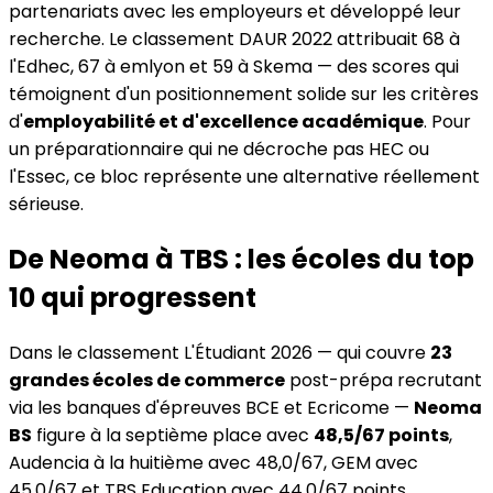
partenariats avec les employeurs et développé leur
recherche. Le classement DAUR 2022 attribuait 68 à
l'Edhec, 67 à emlyon et 59 à Skema — des scores qui
témoignent d'un positionnement solide sur les critères
d'
employabilité et d'excellence académique
. Pour
un préparationnaire qui ne décroche pas HEC ou
l'Essec, ce bloc représente une alternative réellement
sérieuse.
De Neoma à TBS : les écoles du top
10 qui progressent
Dans le classement L'Étudiant 2026 — qui couvre
23
grandes écoles de commerce
post-prépa recrutant
via les banques d'épreuves BCE et Ecricome —
Neoma
BS
figure à la septième place avec
48,5/67 points
,
Audencia à la huitième avec 48,0/67, GEM avec
45,0/67 et TBS Education avec 44,0/67 points.