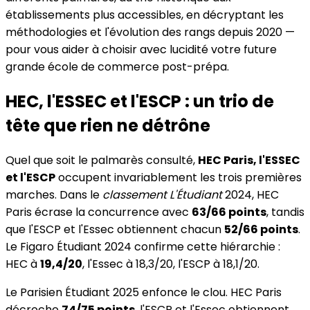
établissements plus accessibles, en décryptant les
méthodologies et l'évolution des rangs depuis 2020 —
pour vous aider à choisir avec lucidité votre future
grande école de commerce post-prépa.
HEC, l'ESSEC et l'ESCP : un trio de
tête que rien ne détrône
Quel que soit le palmarès consulté,
HEC Paris, l'ESSEC
et l'ESCP
occupent invariablement les trois premières
marches. Dans le
classement L'Étudiant
2024, HEC
Paris écrase la concurrence avec
63/66 points
, tandis
que l'ESCP et l'Essec obtiennent chacun
52/66 points
.
Le Figaro Étudiant 2024 confirme cette hiérarchie :
HEC à
19,4/20
, l'Essec à 18,3/20, l'ESCP à 18,1/20.
Le Parisien Étudiant 2025 enfonce le clou. HEC Paris
décroche
74/75 points
, l'ESCP et l'Essec obtiennent