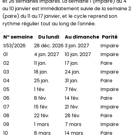
et 26 semaines impaires. La semaine 1 (impaire) du 4
au 10 janvier est immédiatement suivie de la semaine 2
(paire) du 11 au 17 janvier, et le cycle reprend son
rythme régulier tout au long de l'année.
N° semaine
Du lundi
Au dimanche
Parité
S53/2026
28 déc. 2026
3 jan. 2027
Impaire
01
4 jan. 2027
10 jan. 2027
Impaire
02
11 jan.
17 jan.
Paire
03
18 jan.
24 jan.
Impaire
04
25 jan.
31 jan.
Paire
05
1 fév.
7 fév.
Impaire
06
8 fév.
14 fév.
Paire
07
15 fév.
21 fév.
Impaire
08
22 fév.
28 fév.
Paire
09
1 mars
7 mars
Impaire
10
8 mars
14 mars
Paire