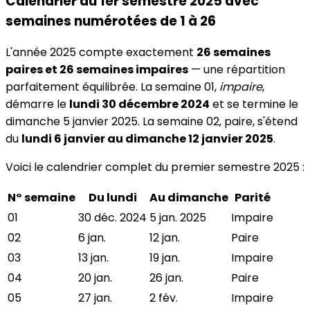
Calendrier du 1er semestre 2025 avec
semaines numérotées de 1 à 26
L'année 2025 compte exactement
26 semaines
paires et 26 semaines impaires
— une répartition
parfaitement équilibrée. La semaine 01,
impaire
,
démarre le
lundi 30 décembre 2024
et se termine le
dimanche 5 janvier 2025. La semaine 02, paire, s'étend
du
lundi 6 janvier au dimanche 12 janvier 2025
.
Voici le calendrier complet du premier semestre 2025 :
N° semaine
Du lundi
Au dimanche
Parité
01
30 déc. 2024
5 jan. 2025
Impaire
02
6 jan.
12 jan.
Paire
03
13 jan.
19 jan.
Impaire
04
20 jan.
26 jan.
Paire
05
27 jan.
2 fév.
Impaire