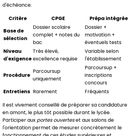
d'échéance.
Critère
CPGE
Prépa intégrée
Dossier scolaire
Dossier +
Base de
complet + notes du
motivation +
sélection
bac
éventuels tests
Niveau
Très élevé,
Variable selon
d'exigence
excellence requise
l'établissement
Parcoursup +
Parcoursup
Procédure
inscriptions
uniquement
concours
Entretiens
Rarement
Fréquents
Il est vivement conseillé de préparer sa candidature
en amont, le plus tôt possible durant le lycée.
Participer aux
portes ouvertes
et aux salons de
l'orientation permet de mesurer concrètement le
fonctionnement de ces études supérieures et