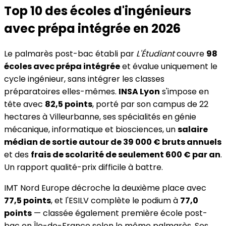
Top 10 des écoles d'ingénieurs
avec prépa intégrée en 2026
Le palmarès post-bac établi par
L'Étudiant
couvre
98
écoles avec prépa intégrée
et évalue uniquement le
cycle ingénieur, sans intégrer les classes
préparatoires elles-mêmes.
INSA Lyon
s'impose en
tête avec
82,5 points
, porté par son campus de 22
hectares à Villeurbanne, ses spécialités en génie
mécanique, informatique et biosciences, un
salaire
médian de sortie autour de 39 000 € bruts annuels
et des
frais de scolarité de seulement 600 € par an
.
Un rapport qualité-prix difficile à battre.
IMT Nord Europe décroche la deuxième place avec
77,5 points
, et l'ESILV complète le podium à
77,0
points
— classée également première école post-
bac en Île-de-France selon le même palmarès. Ses