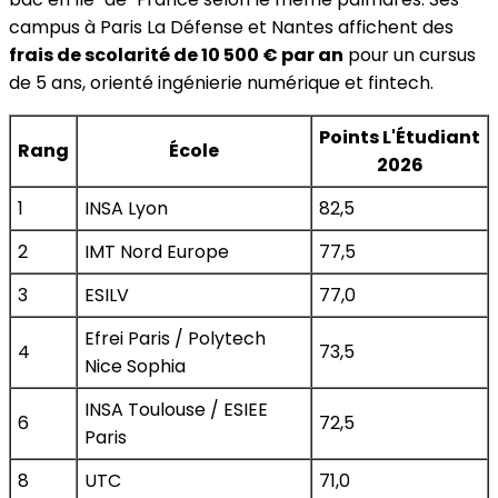
campus à Paris La Défense et Nantes affichent des
frais de scolarité de 10 500 € par an
pour un cursus
de 5 ans, orienté ingénierie numérique et fintech.
Points L'Étudiant
Rang
École
2026
1
INSA Lyon
82,5
2
IMT Nord Europe
77,5
3
ESILV
77,0
Efrei Paris / Polytech
4
73,5
Nice Sophia
INSA Toulouse / ESIEE
6
72,5
Paris
8
UTC
71,0