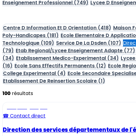
Enseignement Professionnel
(749)
Lycee D Enseigne
Centre D Information Et D Orientation
(418)
Maison F
Poly-Handicapes
(181)
Ecole Elementaire D Applicati
Technologique
(109)
Service De La Dsden
(107)
Direc
(79)
Etab Regional/Lycee Enseignement Adapte
(77)
(34)
Etablissement Medico-Experimental
(34)
Lycee
(16)
Ecole Sans Effectifs Permanents
(12)
Ecole Regi
College Experimental
(4)
Ecole Secondaire Specialis
Etablissement De Reinsertion Scolaire
(1)
100
résultats
Ecole, collège et lycée
☎ Contact direct
Direction des services départementaux de l'éd