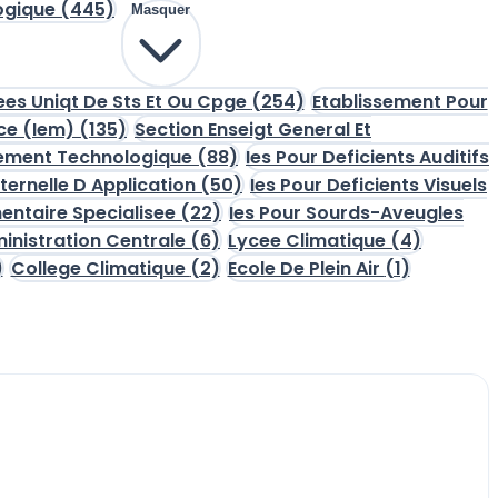
gogique
(445)
Masquer
es Uniqt De Sts Et Ou Cpge
(254)
Etablissement Pour
ice (Iem)
(135)
Section Enseigt General Et
nement Technologique
(88)
Ies Pour Deficients Auditifs
ternelle D Application
(50)
Ies Pour Deficients Visuels
mentaire Specialisee
(22)
Ies Pour Sourds-Aveugles
inistration Centrale
(6)
Lycee Climatique
(4)
)
College Climatique
(2)
Ecole De Plein Air
(1)