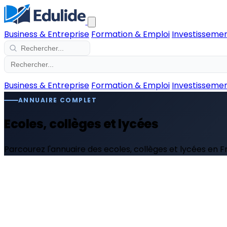
Business & Entreprise
Formation & Emploi
Investissemen
Business & Entreprise
Formation & Emploi
Investissemen
ANNUAIRE COMPLET
Ecoles, collèges et lycées
Parcourez l'annuaire des ecoles, collèges et lycées en F