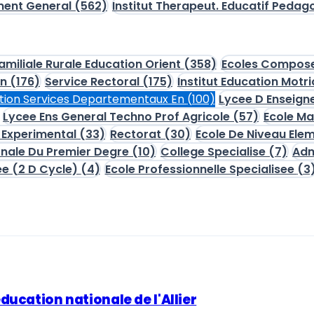
ment General
(562)
Institut Therapeut. Educatif Peda
amiliale Rurale Education Orient
(358)
Ecoles Compose
on
(176)
Service Rectoral
(175)
Institut Education Motr
tion Services Departementaux En
(100)
Lycee D Enseig
Lycee Ens General Techno Prof Agricole
(57)
Ecole Ma
 Experimental
(33)
Rectorat
(30)
Ecole De Niveau Ele
onale Du Premier Degre
(10)
College Specialise
(7)
Adm
ee (2 D Cycle)
(4)
Ecole Professionnelle Specialisee
(3
ucation nationale de l'Allier