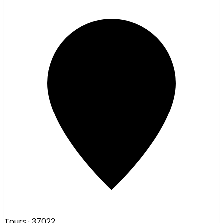
Tours
· 37022