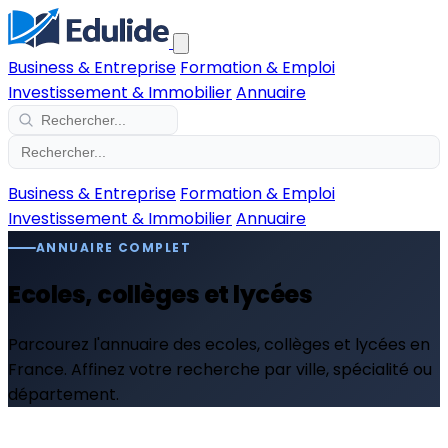
Business & Entreprise
Formation & Emploi
Investissement & Immobilier
Annuaire
Business & Entreprise
Formation & Emploi
Investissement & Immobilier
Annuaire
ANNUAIRE COMPLET
Ecoles, collèges et lycées
Parcourez l'annuaire des ecoles, collèges et lycées en
France. Affinez votre recherche par ville, spécialité ou
département.