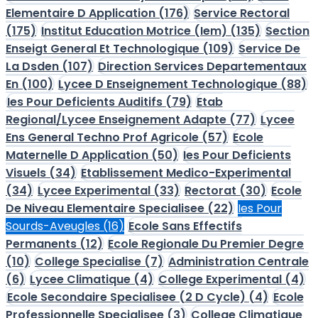
Elementaire D Application
(176)
Service Rectoral
(175)
Institut Education Motrice (Iem)
(135)
Section
Enseigt General Et Technologique
(109)
Service De
La Dsden
(107)
Direction Services Departementaux
En
(100)
Lycee D Enseignement Technologique
(88)
Ies Pour Deficients Auditifs
(79)
Etab
Regional/Lycee Enseignement Adapte
(77)
Lycee
Ens General Techno Prof Agricole
(57)
Ecole
Maternelle D Application
(50)
Ies Pour Deficients
Visuels
(34)
Etablissement Medico-Experimental
(34)
Lycee Experimental
(33)
Rectorat
(30)
Ecole
De Niveau Elementaire Specialisee
(22)
Ies Pour
Sourds-Aveugles
(16)
Ecole Sans Effectifs
Permanents
(12)
Ecole Regionale Du Premier Degre
(10)
College Specialise
(7)
Administration Centrale
(6)
Lycee Climatique
(4)
College Experimental
(4)
Ecole Secondaire Specialisee (2 D Cycle)
(4)
Ecole
Professionnelle Specialisee
(3)
College Climatique