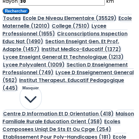
Rayon
km
Rechercher
Toutes
Ecole De Niveau Elementaire
(35529)
Ecole
Maternelle
(12010)
College
(7510)
Lycee
Professionnel
(1655)
Circonscriptions Inspection
Educ Nat
(1490)
Section Enseignt Gen. Et Prof.
Adapte
(1457)
Institut Medico-Educatif
(1372)
Lycee Enseignt General Et Technologique
(1213)
Lycee Polyvalent
(1009)
Section D Enseignement
Professionnel
(749)
Lycee D Enseignement General
(562)
Institut Therapeut. Educatif Pedagogique
(445)
Masquer
Centre D Information Et D Orientation
(418)
Maison
Familiale Rurale Education Orient
(358)
Ecoles
Composees Uniqt De Sts Et Ou Cpge
(254)
Etablissement Pour Poly-Handicapes
(181)
Ecole