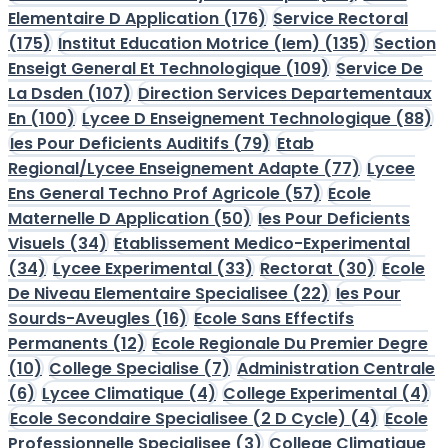
Elementaire D Application
(176)
Service Rectoral
(175)
Institut Education Motrice (Iem)
(135)
Section
Enseigt General Et Technologique
(109)
Service De
La Dsden
(107)
Direction Services Departementaux
En
(100)
Lycee D Enseignement Technologique
(88)
Ies Pour Deficients Auditifs
(79)
Etab
Regional/Lycee Enseignement Adapte
(77)
Lycee
Ens General Techno Prof Agricole
(57)
Ecole
Maternelle D Application
(50)
Ies Pour Deficients
Visuels
(34)
Etablissement Medico-Experimental
(34)
Lycee Experimental
(33)
Rectorat
(30)
Ecole
De Niveau Elementaire Specialisee
(22)
Ies Pour
Sourds-Aveugles
(16)
Ecole Sans Effectifs
Permanents
(12)
Ecole Regionale Du Premier Degre
(10)
College Specialise
(7)
Administration Centrale
(6)
Lycee Climatique
(4)
College Experimental
(4)
Ecole Secondaire Specialisee (2 D Cycle)
(4)
Ecole
Professionnelle Specialisee
(3)
College Climatique