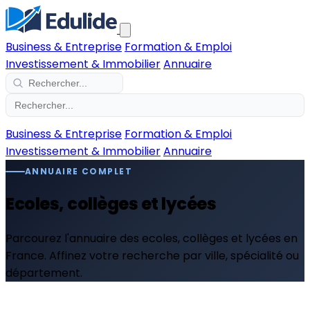
Business & Entreprise
Formation & Emploi
Investissement & Immobilier
Annuaire
Business & Entreprise
Formation & Emploi
Investissement & Immobilier
Annuaire
ANNUAIRE COMPLET
Ecoles, collèges et lycées
Parcourez l'annuaire des ecoles, collèges et lycées en
France. Affinez votre recherche par ville, spécialité ou
département.