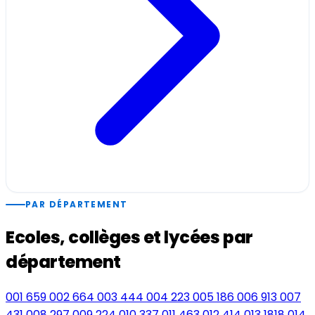
PAR DÉPARTEMENT
Ecoles, collèges et lycées par
département
001
659
002
664
003
444
004
223
005
186
006
913
007
431
008
297
009
224
010
337
011
463
012
414
013
1818
014