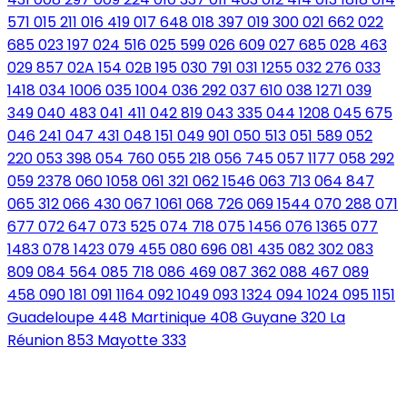
571
015
211
016
419
017
648
018
397
019
300
021
662
022
685
023
197
024
516
025
599
026
609
027
685
028
463
029
857
02A
154
02B
195
030
791
031
1255
032
276
033
1418
034
1006
035
1004
036
292
037
610
038
1271
039
349
040
483
041
411
042
819
043
335
044
1208
045
675
046
241
047
431
048
151
049
901
050
513
051
589
052
220
053
398
054
760
055
218
056
745
057
1177
058
292
059
2378
060
1058
061
321
062
1546
063
713
064
847
065
312
066
430
067
1061
068
726
069
1544
070
288
071
677
072
647
073
525
074
718
075
1456
076
1365
077
1483
078
1423
079
455
080
696
081
435
082
302
083
809
084
564
085
718
086
469
087
362
088
467
089
458
090
181
091
1164
092
1049
093
1324
094
1024
095
1151
Guadeloupe
448
Martinique
408
Guyane
320
La
Réunion
853
Mayotte
333