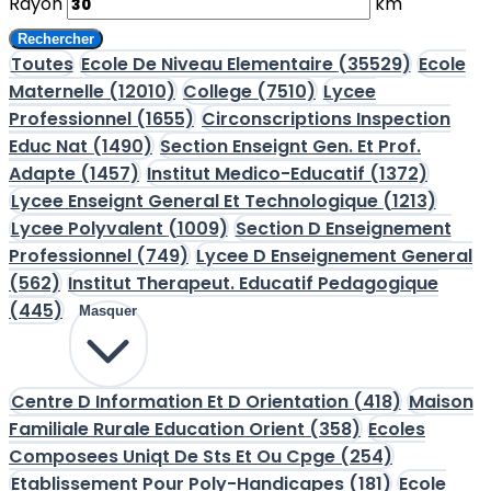
Rayon
km
Rechercher
Toutes
Ecole De Niveau Elementaire
(35529)
Ecole
Maternelle
(12010)
College
(7510)
Lycee
Professionnel
(1655)
Circonscriptions Inspection
Educ Nat
(1490)
Section Enseignt Gen. Et Prof.
Adapte
(1457)
Institut Medico-Educatif
(1372)
Lycee Enseignt General Et Technologique
(1213)
Lycee Polyvalent
(1009)
Section D Enseignement
Professionnel
(749)
Lycee D Enseignement General
(562)
Institut Therapeut. Educatif Pedagogique
(445)
Masquer
Centre D Information Et D Orientation
(418)
Maison
Familiale Rurale Education Orient
(358)
Ecoles
Composees Uniqt De Sts Et Ou Cpge
(254)
Etablissement Pour Poly-Handicapes
(181)
Ecole