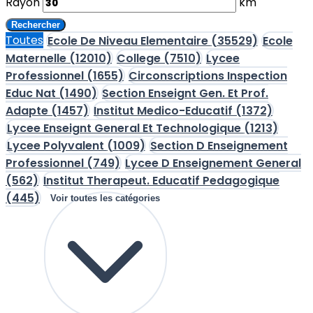
Rayon
km
Rechercher
Toutes
Ecole De Niveau Elementaire
(35529)
Ecole
Maternelle
(12010)
College
(7510)
Lycee
Professionnel
(1655)
Circonscriptions Inspection
Educ Nat
(1490)
Section Enseignt Gen. Et Prof.
Adapte
(1457)
Institut Medico-Educatif
(1372)
Lycee Enseignt General Et Technologique
(1213)
Lycee Polyvalent
(1009)
Section D Enseignement
Professionnel
(749)
Lycee D Enseignement General
(562)
Institut Therapeut. Educatif Pedagogique
(445)
Voir toutes les catégories