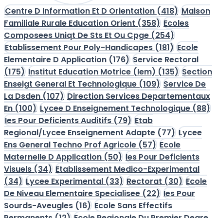
Centre D Information Et D Orientation
(418)
Maison
Familiale Rurale Education Orient
(358)
Ecoles
Composees Uniqt De Sts Et Ou Cpge
(254)
Etablissement Pour Poly-Handicapes
(181)
Ecole
Elementaire D Application
(176)
Service Rectoral
(175)
Institut Education Motrice (Iem)
(135)
Section
Enseigt General Et Technologique
(109)
Service De
La Dsden
(107)
Direction Services Departementaux
En
(100)
Lycee D Enseignement Technologique
(88)
Ies Pour Deficients Auditifs
(79)
Etab
Regional/Lycee Enseignement Adapte
(77)
Lycee
Ens General Techno Prof Agricole
(57)
Ecole
Maternelle D Application
(50)
Ies Pour Deficients
Visuels
(34)
Etablissement Medico-Experimental
(34)
Lycee Experimental
(33)
Rectorat
(30)
Ecole
De Niveau Elementaire Specialisee
(22)
Ies Pour
Sourds-Aveugles
(16)
Ecole Sans Effectifs
Permanents
(12)
Ecole Regionale Du Premier Degre