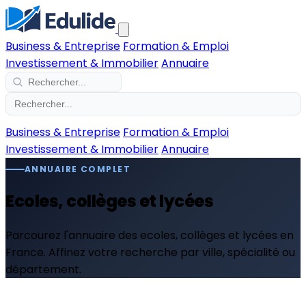
Business & Entreprise
Formation & Emploi
Investissement & Immobilier
Annuaire
Business & Entreprise
Formation & Emploi
Investissement & Immobilier
Annuaire
ANNUAIRE COMPLET
Ecoles, collèges et lycées
Parcourez l'annuaire des ecoles, collèges et lycées en
France. Affinez votre recherche par ville, spécialité ou
département.